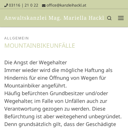
03116 | 21 0 22
office@kanzleihackl.at
Skip to content
Anwaltskanzlei Mag. Mariella Hackl
Search
Me
ALLGEMEIN
MOUNTAIN­BIKE­UNFÄLLE
Die Angst der Wegehalter
Immer wieder wird die mögliche Haftung als
Hindernis für eine Öffnung von Wegen für
Mountainbiker angeführt.
Häufig befürchten Grundbesitzer und/oder
Wegehalter, im Falle von Unfällen auch zur
Verantwortung gezogen zu werden. Diese
Befürchtung ist aber weitegehend unbegründet.
Denn grundsätzlich gilt, dass der Geschädigte