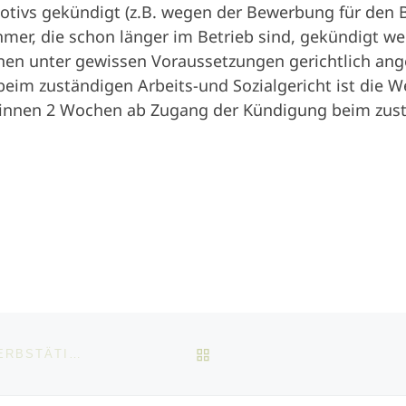
ivs gekündigt (z.B. wegen der Bewerbung für den Be
ehmer, die schon länger im Betrieb sind, gekündigt w
nen unter gewissen Voraussetzungen gerichtlich an
beim zuständigen Arbeits-und Sozialgericht ist die W
innen 2 Wochen ab Zugang der Kündigung beim zustä
BACK TO POST LIST
VER­DIENST­ENT­GANG EINES SELBST­STÄNDIG ER­WERBS­TÄTIGEN – HAFTUNG NACH UNFALL