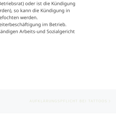
triebsrat) oder ist die Kündigung
erden), so kann die Kündigung in
gefochten werden.
eiterbeschäftigung im Betrieb.
ndigen Arbeits-und Sozialgericht
Ne
AUF­KLÄRUNGS­PFLICHT BEI TATTOOS