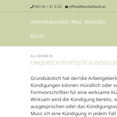
03116 | 21 0 22
office@kanzleihackl.at
Skip to content
Anwaltskanzlei Mag. Mariella
Hackl
ALLGEMEIN
UN­GERECHT­FERTIGTE KÜN­DI­GU
Grundsätzlich hat der/die ArbeitgeberI
Kündigungen können mündlich oder schr
Formvorschriften für eine wirksame Kü
Wirksam wird die Kündigung bereits, 
ausgesprochen oder das Kündigungssch
Muss ich eine Kündigung in jedem Fall